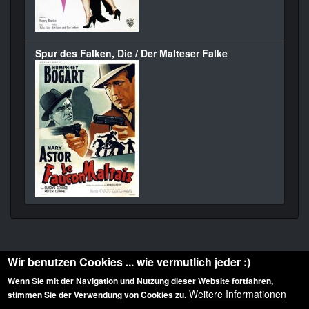
Spur des Falken, Die / Der Malteser Falke
Wir benutzen Cookies ... wie vermutlich jeder :)
Wenn Sie mit der Navigation und Nutzung dieser Website fortfahren,
Weitere Informationen
stimmen Sie der Verwendung von Cookies zu.
Diese Website ist urheberrechtlich geschützt: © 2010-2026 der Film Noir de. Alle