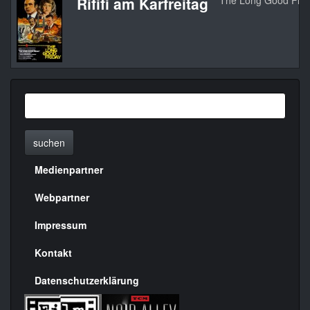
Rififi am Karfreitag
The Long Good Frid
suchen
Medienpartner
Menülinks
rechte
Webpartner
Seite
Impressum
Kontakt
Datenschutzerklärung