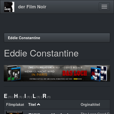
der Film Noir
Navig
aktivi
Direkt
Eddie Constantine
zum
Inhalt
Eddie Constantine
E
H
I
L
R
(1)
|
(1)
|
(1)
|
(1)
|
(1)
Filmplakat
Titel
Orginaltitel