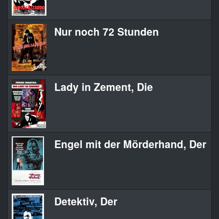
Nur noch 72 Stunden
M
Lady in Zement, Die
L
Engel mit der Mörderhand, Der
P
Detektiv, Der
T