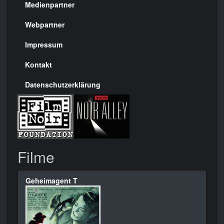
Medienpartner
Menülinks
rechte
Webpartner
Seite
Impressum
Kontakt
Datenschutzerklärung
Filme
Geheimagent T