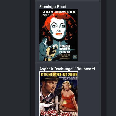
Flamingo Road
Asphalt-Dschungel / Raubmord