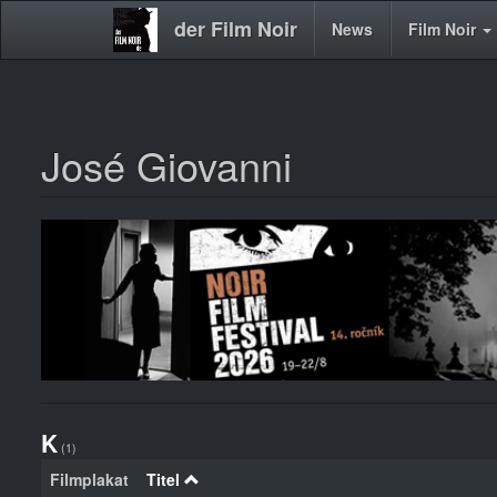
der Film Noir
Main
News
Film Noir
navigation
José Giovanni
Direkt
zum
Inhalt
K
(1)
Filmplakat
Titel