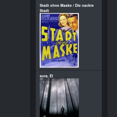
Stadt ohne Maske / Die nackte
Stadt
aura, El