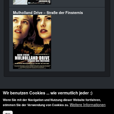
Mulholland Drive – Straße der Finsternis
Wir benutzen Cookies ... wie vermutlich jeder :)
Wenn Sie mit der Navigation und Nutzung dieser Website fortfahren,
Weitere Informationen
stimmen Sie der Verwendung von Cookies zu.
Diese Website ist urheberrechtlich geschützt: © 2010-2026 der Film Noir de. Alle
Rechte vorbehalten.