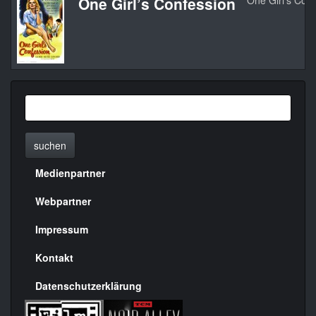
One Girl’s Confession
One Girl’s Con
suchen
Medienpartner
Menülinks
rechte
Webpartner
Seite
Impressum
Kontakt
Datenschutzerklärung