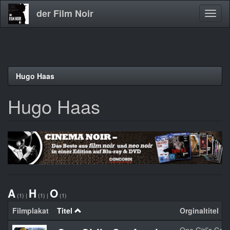
der Film Noir
Navig
aktivi
Direkt
Hugo Haas
zum
Inhalt
Hugo Haas
A
H
O
(1)
|
(1)
|
(1)
Filmplakat
Titel
Orginaltitel