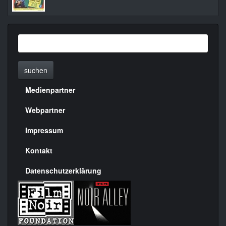
suchen
Medienpartner
Menülinks
rechte
Webpartner
Seite
Impressum
Kontakt
Datenschutzerklärung