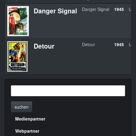
Danger Signal
Danger Signal
1945
US
Detour
Detour
1945
US
suchen
Medienpartner
Menülinks
rechte
Webpartner