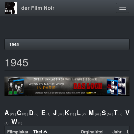
der Film Noir
Navig
aktivi
Direkt
1945
zum
Inhalt
1945
A
C
D
E
J
K
L
M
S
T
V
(2)
|
(5)
|
(2)
|
(1)
|
(3)
|
(1)
|
(2)
|
(4)
|
(5)
|
(2)
|
W
(1)
|
(2)
Filmplakat
Titel
Orginaltitel
Jahr
La