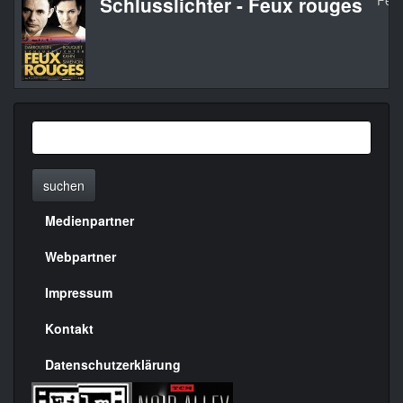
Schlusslichter - Feux rouges
Feu
suchen
Medienpartner
Menülinks
rechte
Webpartner
Seite
Impressum
Kontakt
Datenschutzerklärung