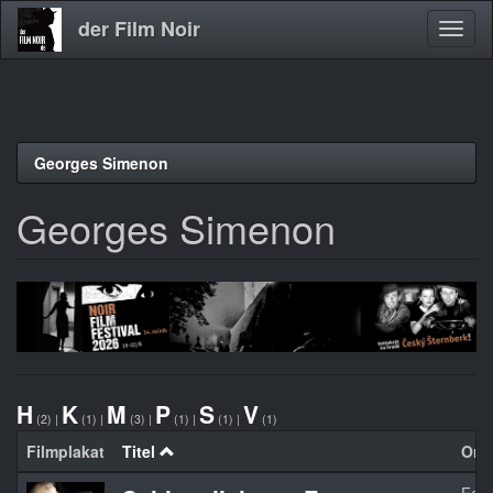
der Film Noir
Navig
aktivi
Direkt
Georges Simenon
zum
Inhalt
Georges Simenon
H
K
M
P
S
V
(2)
|
(1)
|
(3)
|
(1)
|
(1)
|
(1)
Filmplakat
Titel
Orgi