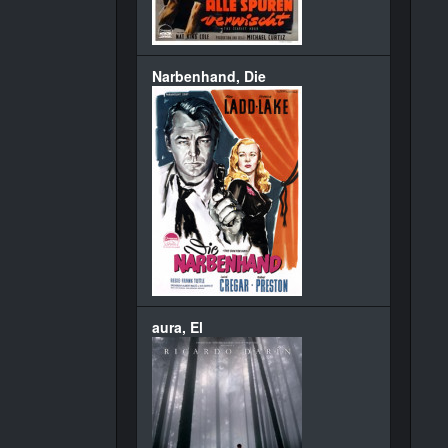
Narbenhand, Die
aura, El