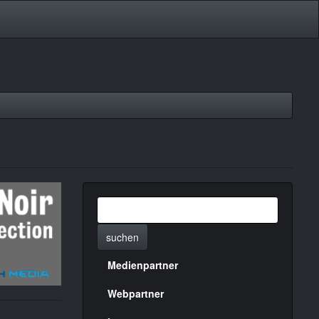
suchen
Medienpartner
Menülinks
rechte
Webpartner