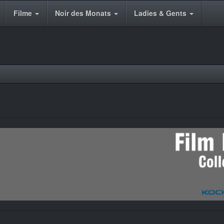
Filme
Noir des Monats
Ladies & Gents