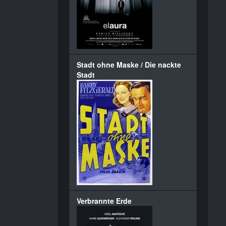
Stadt ohne Maske / Die nackte
Stadt
Verbrannte Erde