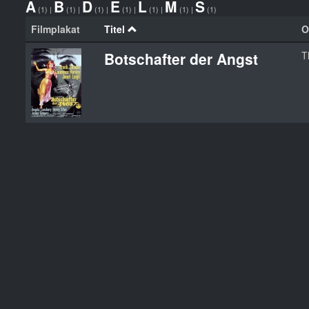
A
B
D
E
L
M
S
(1)
|
(1)
|
(1)
|
(1)
|
(1)
|
(1)
|
(1)
Filmplakat
Titel
O
Botschafter der Angst
T