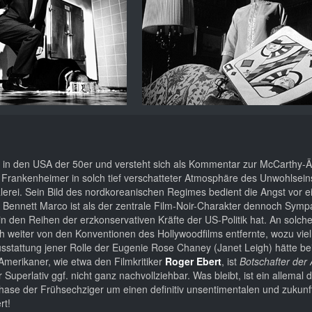
ima in den USA der 50er und versteht sich als Kommentar zur McCarthy-Är
ohn Frankenheimer in solch tief verschatteter Atmosphäre des Unwohlsei
lerei. Sein Bild des nordkoreanischen Regimes bedient die Angst vor e
Bennett Marco ist als der zentrale Film-Noir-Charakter dennoch Sympa
in den Reihen der erzkonservativen Kräfte der US-Politik hat. An solche
 weiter von den Konventionen des Hollywoodfilms entfernte, wozu viell
usstattung jener Rolle der Eugenie Rose Chaney (Janet Leigh) hätte be
-Amerikaner, wie etwa den Filmkritiker
Roger Ebert
, ist
Botschafter der
Superlativ ggf. nicht ganz nachvollziehbar. Was bleibt, ist ein allemal 
r-Phase der Frühsechziger um einen definitiv unsentimentalen und zuku
rt!