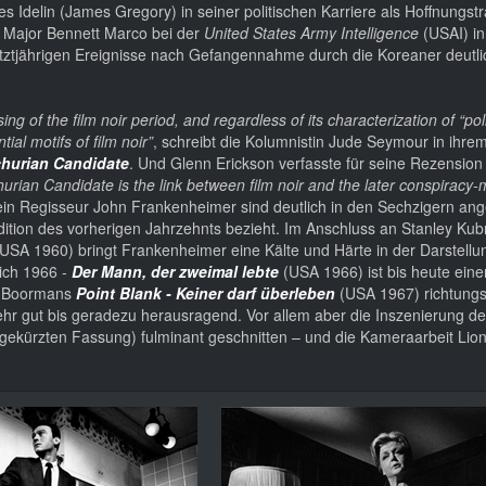
Idelin (James Gregory) in seiner politischen Karriere als Hoffnungstr
t Major Bennett Marco bei der
United States Army Intelligence
(USAI) in
letztjährigen Ereignisse nach Gefangennahme durch die Koreaner deutl
 of the film noir period, and regardless of its characterization of “politi
al motifs of film noir”
, schreibt die Kolumnistin Jude Seymour in ihrem
churian Candidate
. Und Glenn Erickson verfasste für seine Rezension
churian Candidate is the link between film noir and the later conspiracy
in Regisseur John Frankenheimer sind deutlich in den Sechzigern a
adition des vorherigen Jahrzehnts bezieht. Im Anschluss an Stanley Kub
USA 1960) bringt Frankenheimer eine Kälte und Härte in der Darstell
lich 1966 -
Der Mann, der zweimal lebte
(USA 1966) ist bis heute ein
hn Boormans
Point Blank - Keiner darf überleben
(USA 1967) richtung
ehr gut bis geradezu herausragend. Vor allem aber die Inszenierung de
gekürzten Fassung) fulminant geschnitten – und die Kameraarbeit Lion