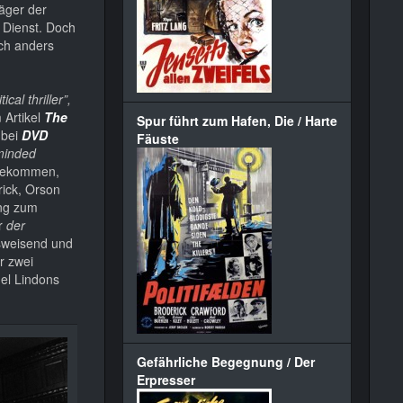
äger der
 Dienst. Doch
ich anders
cal thriller”,
 Artikel
The
Spur führt zum Hafen, Die / Harte
 bei
DVD
Fäuste
-minded
ngekommen,
rick, Orson
ung zum
er
der
sweisend und
r zwei
el Lindons
Gefährliche Begegnung / Der
Erpresser