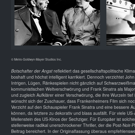
© Metro-Goldwyn-Mayer Studios Inc.
Botschafter der Angst
reflektiert das gesellschaftspolitische Kl
boshaft und höchst intelligent karrikiert. Dennoch verzichtet J
Intrigen, Lügen, Ränkespielen nicht gänzlich auf Schwarzweißma
kommunistischen Weltverschwörung und Frank Sinatra als Major 
und zugleich Aufklärer einer Verschwörung, die ihre Wurzeln tief 
wünscht sich der Zuschauer, dass Frankenheimers Film sich noch
Verzicht auf den Schauspieler Frank Sinatra und eine bessere A
können, da letztere zu dekorativ und blass ausfällt. Für viele US
Meilenstein des US-Kinos der Sechziger. Für Europäer ist solcher 
stellenweise radikal unerschrockener Thriller, der die Post-Noi
Beitrag bereichert. In der Originalfassung überaus empfehlenswe