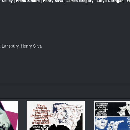
y Kelley
|
Frank Sinatra
|
Henry Silva
|
James Gregory
|
Lloyd Corrigan
|
W
 Lansbury, Henry Silva