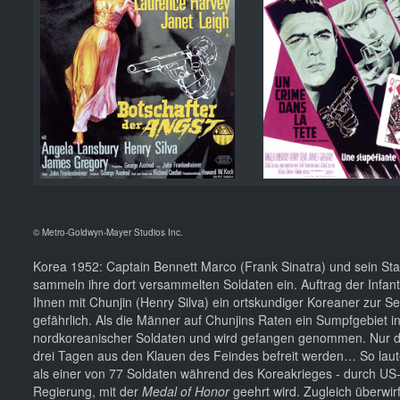
© Metro-Goldwyn-Mayer Studios Inc.
Korea 1952: Captain Bennett Marco (Frank Sinatra) und sein S
sammeln ihre dort versammelten Soldaten ein. Auftrag der Infante
Ihnen mit Chunjin (Henry Silva) ein ortskundiger Koreaner zur S
gefährlich. Als die Männer auf Chunjins Raten ein Sumpfgebiet in
nordkoreanischer Soldaten und wird gefangen genommen. Nur d
drei Tagen aus den Klauen des Feindes befreit werden… So laut
als einer von 77 Soldaten während des Koreakrieges - durch U
Regierung, mit der
Medal of Honor
geehrt wird. Zugleich überwir