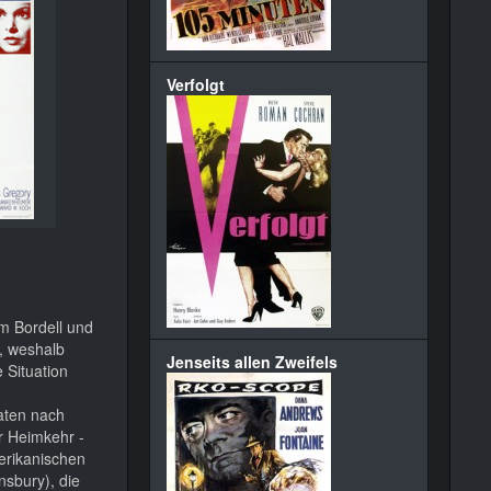
Verfolgt
m Bordell und
n, weshalb
Jenseits allen Zweifels
 Situation
aten nach
r Heimkehr -
erikanischen
nsbury), die