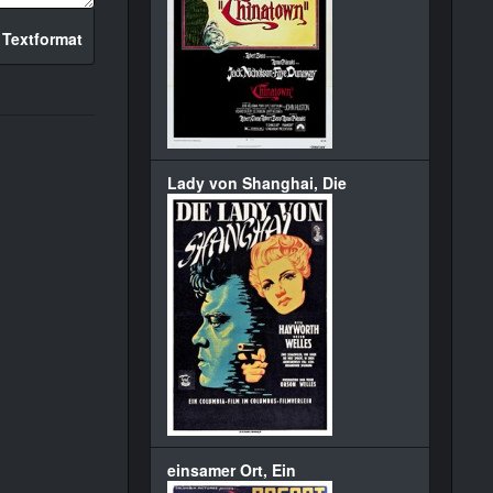
 Textformat
Lady von Shanghai, Die
einsamer Ort, Ein