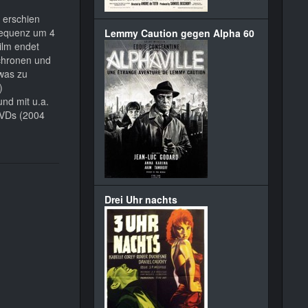
 erschien
sequenz um 4
Lemmy Caution gegen Alpha 60
ilm endet
nchronen und
 was zu
)
und mit u.a.
DVDs (2004
Drei Uhr nachts