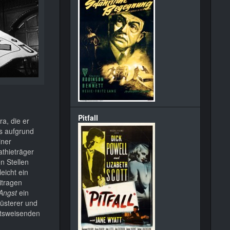
Pitfall
a, die er
ns aufgrund
iner
thieträger
n Stellen
eicht ein
itragen
 Angst
ein
düsterer und
nftsweisenden