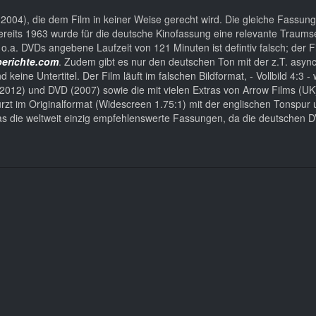
04), die dem Film in keiner Weise gerecht wird. Die gleiche Fassung
ereits 1963 wurde für die deutsche Kinofassung eine relevante Traum
o.a. DVDs angebene Laufzeit von 121 Minuten ist defintiv falsch; der F
berichte.com
. Zudem gibt es nur den deutschen Ton mit der z.T. asy
keine Untertitel. Der Film läuft im falschen Bildformat, - Vollbild 4:3 -
 (2012) und DVD (2007) sowie die mit vielen Extras von Arrow Films (UK
ürzt im Originalformat (Widescreen 1.75:1) mit der englischen Tonspur 
 das die weltweit einzig empfehlenswerte Fassungen, da die deutschen 