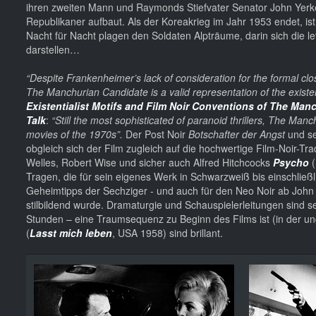
ihren zweiten Mann und Raymonds Stiefvater Senator John Yerkes 
Republikaner aufbaut. Als der Koreakrieg im Jahr 1953 endet, is
Nacht für Nacht plagen den Soldaten Alpträume, darin sich die 
darstellen…
“Despite Frankenheimer’s lack of consideration for the formal closing
The Manchurian Candidate is a valid representation of the existenti
Existentialist Motifs and Film Noir Conventions of The Man
Talk
:
“Still the most sophisticated of paranoid thrillers, The Man
movies of the 1970s”.
Der Post Noir
Botschafter der Angst
und se
obgleich sich der Film zugleich auf die hochwertige Film-Noir-Tr
Welles, Robert Wise und sicher auch Alfred Hitchcocks
Psycho
(
Tragen, die für sein eigenes Werk in Schwarzweiß bis einschließ
Geheimtipps der Sechziger - und auch für den Neo Noir ab Jo
stilbildend wurde. Dramaturgie und Schauspielerleitungen sind s
Stunden – eine Traumsequenz zu Beginn des Films ist (in der un
(
Lasst mich leben
, USA 1958) sind brillant.