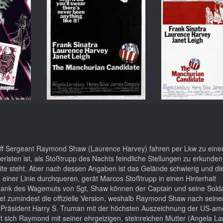
taff Sergeant Raymond Shaw (Laurence Harvey) fahren per Lkw zu eine
risten ist, als Stoßtrupp des Nachts feindliche Stellungen zu erkunde
eite steht. Aber nach dessen Angaben ist das Gelände schwierig und die
 einer Linie durchqueren, gerät Marcos Stoßtrupp in einen Hinterhalt
ank des Wagemuts von Sgt. Shaw können der Captain und seine Sold
et zumindest die offizielle Version, weshalb Raymond Shaw nach seine
S-Präsident Harry S. Truman mit der höchsten Auszeichnung der US-am
ft sich Raymond mit seiner ehrgeizigen, steinreichen Mutter (Angela La