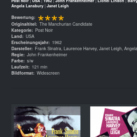
Post Noir
|
USA
|
1962
|
John Frankenheimer
|
Lionel Lindon
|
Barr
Angela Lansbury
|
Janet Leigh
****
Bewertung
Originaltitel
The Manchurian Candidate
Kategorie
Post Noir
Land
USA
Erscheinungsjahr
1962
Darsteller
Frank Sinatra, Laurence Harvey, Janet Leigh, Angela
Regie
John Frankenheimer
Farbe
s/w
Laufzeit
121 min
Bildformat
Widescreen