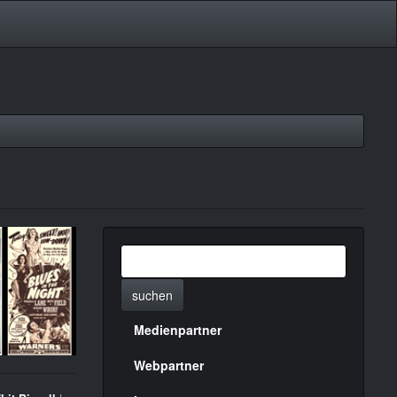
suchen
Medienpartner
Menülinks
rechte
Webpartner