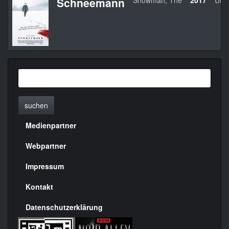
Schneemann
Snowman, The
2017
UK/
suchen
Medienpartner
Menülinks
rechte
Webpartner
Seite
Impressum
Kontakt
Datenschutzerklärung