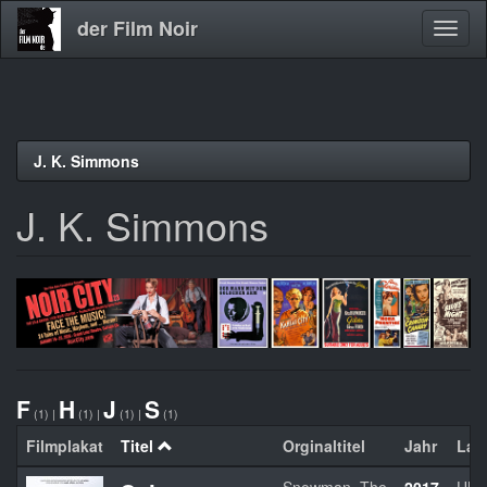
der Film Noir
Navig
aktivi
Direkt
J. K. Simmons
zum
Inhalt
J. K. Simmons
F
H
J
S
(1)
|
(1)
|
(1)
|
(1)
Filmplakat
Titel
Orginaltitel
Jahr
Lan