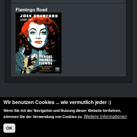
Flamingo Road
Wir benutzen Cookies ... wie vermutlich jeder :)
Wenn Sie mit der Navigation und Nutzung dieser Website fortfahren,
Weitere Informationen
stimmen Sie der Verwendung von Cookies zu.
Diese Website ist urheberrechtlich geschützt: © 2010-2026 der Film Noir de. Alle
Rechte vorbehalten.
OK