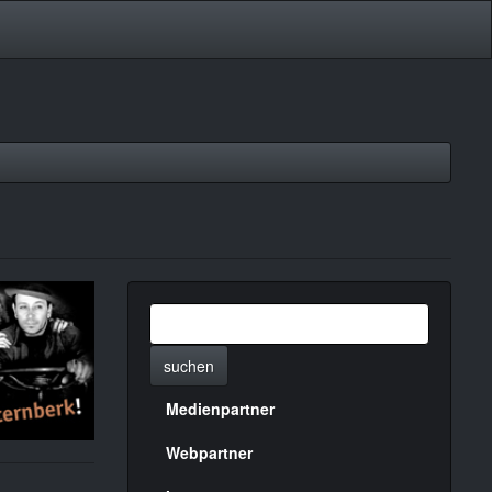
suchen
Medienpartner
Menülinks
rechte
Webpartner