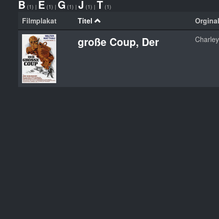
B
E
G
J
T
(1)
|
(1)
|
(1)
|
(1)
|
(1)
Filmplakat
Titel
Orginal
große Coup, Der
Charley 