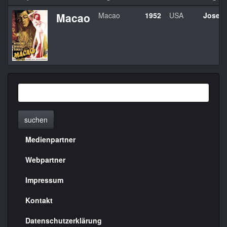
Macao
Macao
1952
USA
Josef 
suchen
Medienpartner
Menülinks
rechte
Webpartner
Seite
Impressum
Kontakt
Datenschutzerklärung