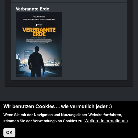
Verbrannte Erde
Wir benutzen Cookies ... wie vermutlich jeder :)
Wenn Sie mit der Navigation und Nutzung dieser Website fortfahren,
Weitere Informationen
stimmen Sie der Verwendung von Cookies zu.
Diese Website ist urheberrechtlich geschützt: © 2010-2026 der Film Noir de. Alle
Rechte vorbehalten.
OK