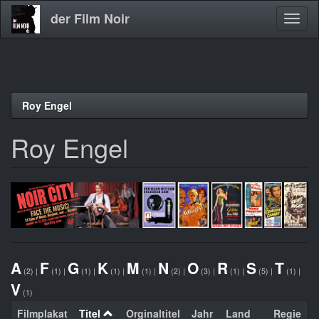
der Film Noir
Navig
aktivi
Direkt
Roy Engel
zum
Inhalt
Roy Engel
A
F
G
K
M
N
O
R
S
T
(2)
|
(1)
|
(1)
|
(1)
|
(1)
|
(2)
|
(3)
|
(1)
|
(5)
|
(1)
|
V
(1)
Filmplakat
Titel
Orginaltitel
Jahr
Land
Regie