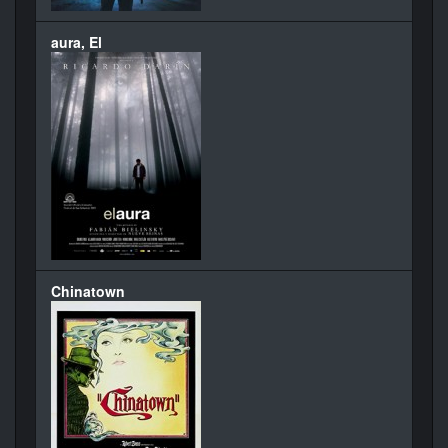
aura, El
Chinatown