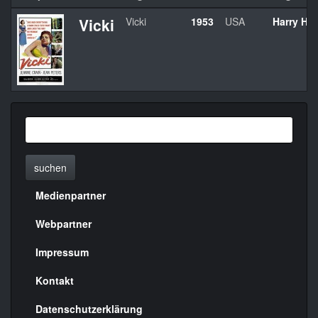
Vicki
Vicki
1953
USA
Harry Ho
suchen
Medienpartner
Menülinks
rechte
Webpartner
Seite
Impressum
Kontakt
Datenschutzerklärung