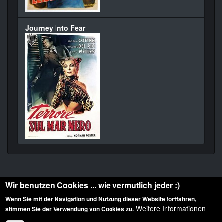
Journey Into Fear
Wir benutzen Cookies ... wie vermutlich jeder :)
Wenn Sie mit der Navigation und Nutzung dieser Website fortfahren,
Weitere Informationen
stimmen Sie der Verwendung von Cookies zu.
Diese Website ist urheberrechtlich geschützt: © 2010-2026 der Film Noir de. Alle
Rechte vorbehalten.