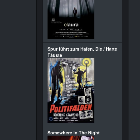
Spur führt zum Hafen, Die / Harte
Fäuste
Somewhere In The Night