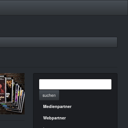
suchen
Medienpartner
Menülinks
rechte
Webpartner