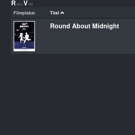
R
V
(1)
|
(1)
Filmplakat
Titel
Round About Midnight