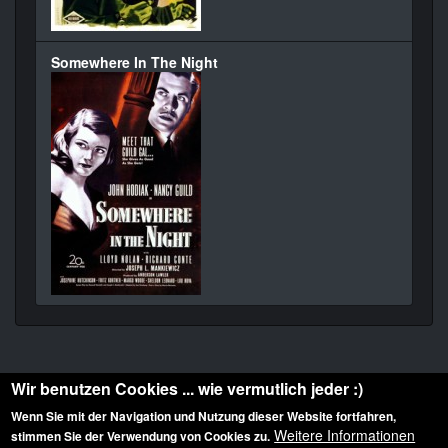
Somewhere In The Night
Wir benutzen Cookies ... wie vermutlich jeder :)
Wenn Sie mit der Navigation und Nutzung dieser Website fortfahren,
Weitere Informationen
stimmen Sie der Verwendung von Cookies zu.
Diese Website ist urheberrechtlich geschützt: © 2010-2026 der Film Noir de. Alle