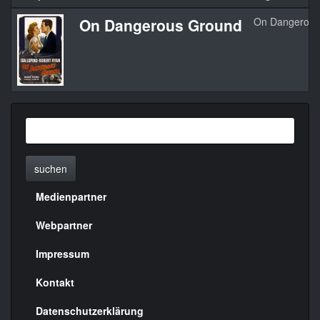
On Dangerous Ground
On Dangerous
suchen
Medienpartner
Menülinks
rechte
Webpartner
Seite
Impressum
Kontakt
Datenschutzerklärung