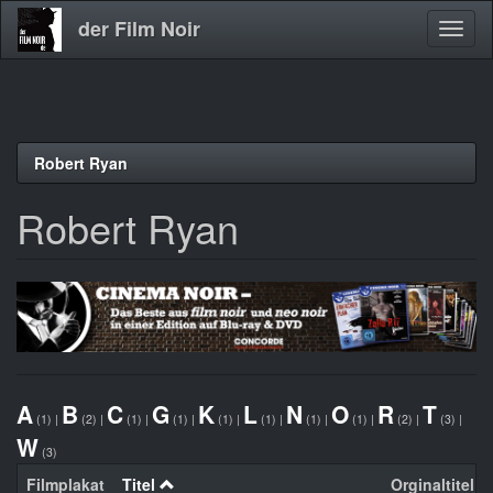
der Film Noir
Navig
aktivi
Direkt
Robert Ryan
zum
Inhalt
Robert Ryan
A
B
C
G
K
L
N
O
R
T
(1)
|
(2)
|
(1)
|
(1)
|
(1)
|
(1)
|
(1)
|
(1)
|
(2)
|
(3)
|
W
(3)
Filmplakat
Titel
Orginaltitel