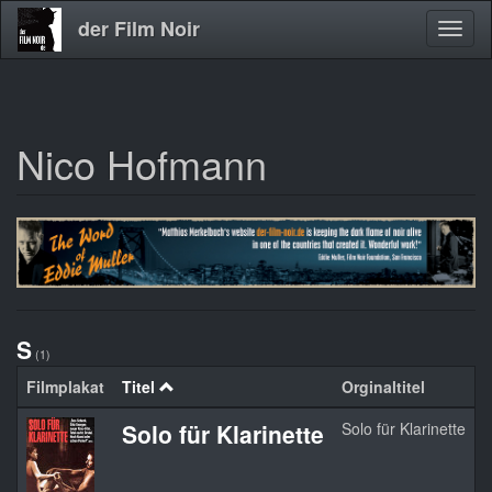
der Film Noir
Navig
aktivi
Nico Hofmann
Direkt
zum
Inhalt
S
(1)
Filmplakat
Titel
Orginaltitel
J
Solo für Klarinette
Solo für Klarinette
1