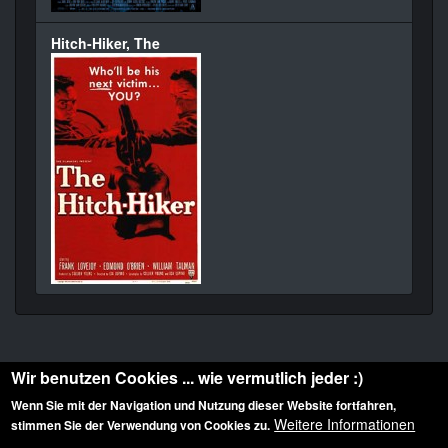
Hitch-Hiker, The
Wir benutzen Cookies ... wie vermutlich jeder :)
Wenn Sie mit der Navigation und Nutzung dieser Website fortfahren,
Weitere Informationen
stimmen Sie der Verwendung von Cookies zu.
Diese Website ist urheberrechtlich geschützt: © 2010-2026 der Film Noir de. Alle
Rechte vorbehalten.