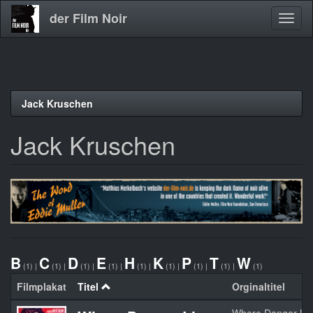
der Film Noir
Navig
aktivi
Direkt
Jack Kruschen
zum
Inhalt
Jack Kruschen
B
C
D
E
H
K
P
T
W
(1)
|
(1)
|
(1)
|
(1)
|
(1)
|
(1)
|
(1)
|
(1)
|
(1)
Filmplakat
Titel
Orginaltitel