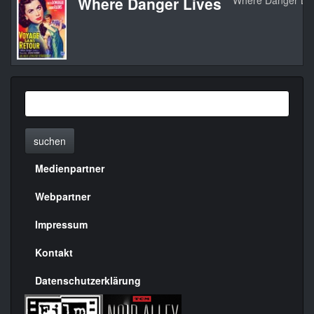
Where Danger Lives
Where Danger Liv
suchen
Medienpartner
Menülinks
rechte
Webpartner
Seite
Impressum
Kontakt
Datenschutzerklärung