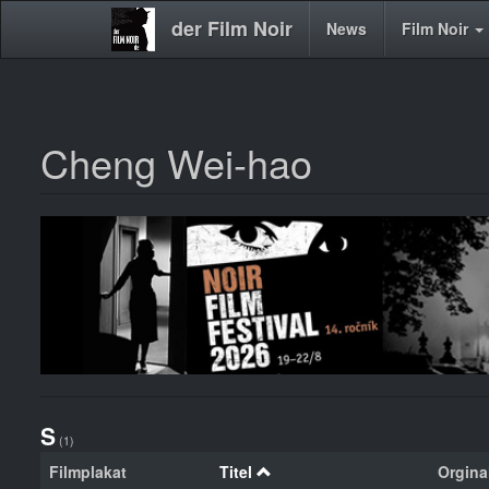
der Film Noir
Main
News
Film Noir
navigation
Cheng Wei-hao
Direkt
zum
Inhalt
S
(1)
Filmplakat
Titel
Orginal