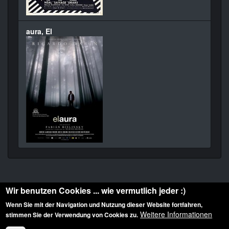
aura, El
Wir benutzen Cookies ... wie vermutlich jeder :)
Wenn Sie mit der Navigation und Nutzung dieser Website fortfahren,
Weitere Informationen
stimmen Sie der Verwendung von Cookies zu.
Diese Website ist urheberrechtlich geschützt: © 2010-2026 der Film Noir de. Alle
Rechte vorbehalten.