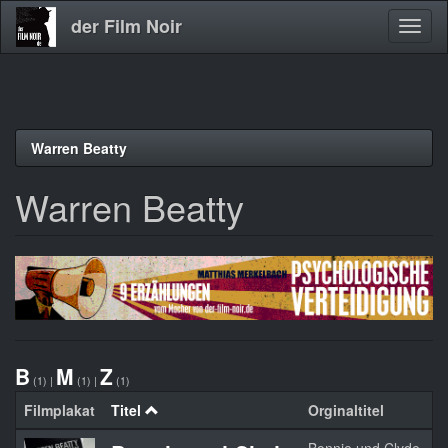
der Film Noir
Navig
aktivi
Direkt
Warren Beatty
zum
Inhalt
Warren Beatty
B
M
Z
(1)
|
(1)
|
(1)
Filmplakat
Titel
Orginaltitel
J