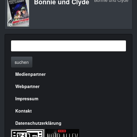
Bonnie und Clyde
Bonnie und Clyde
1
suchen
Medienpartner
Menülinks
rechte
Webpartner
Seite
Impressum
Kontakt
Datenschutzerklärung