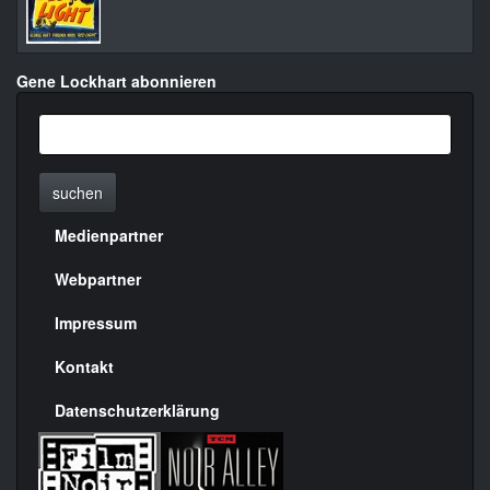
Gene Lockhart abonnieren
suchen
Medienpartner
Menülinks
rechte
Webpartner
Seite
Impressum
Kontakt
Datenschutzerklärung