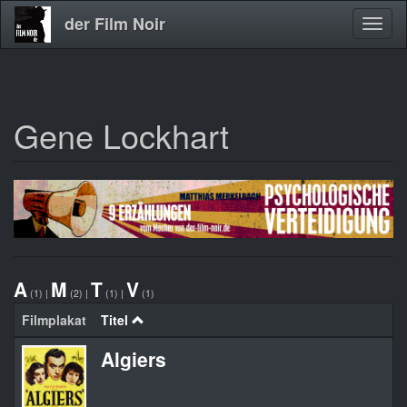
der Film Noir
Navig
aktivi
Gene Lockhart
Direkt
zum
Inhalt
A
M
T
V
(1)
|
(2)
|
(1)
|
(1)
Filmplakat
Titel
Algiers