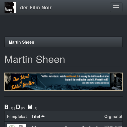
der Film Noir
Navig
aktivi
Direkt
Martin Sheen
zum
Inhalt
Martin Sheen
B
D
M
(1)
|
(2)
|
(1)
Filmplakat
Titel
Orginaltitel