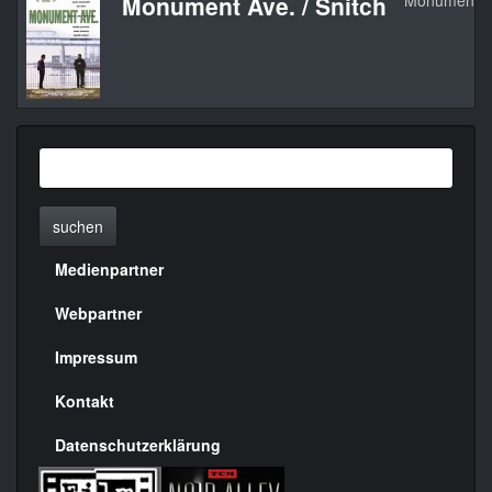
Monument Ave. / Snitch
Monument Av
suchen
Medienpartner
Menülinks
rechte
Webpartner
Seite
Impressum
Kontakt
Datenschutzerklärung