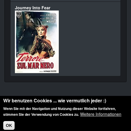
Journey Into Fear
Wir benutzen Cookies ... wie vermutlich jeder :)
Wenn Sie mit der Navigation und Nutzung dieser Website fortfahren,
Weitere Informationen
stimmen Sie der Verwendung von Cookies zu.
Diese Website ist urheberrechtlich geschützt: © 2010-2026 der Film Noir de. Alle
Rechte vorbehalten.
OK