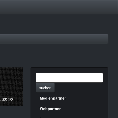
suchen
Medienpartner
Menülinks
rechte
Webpartner