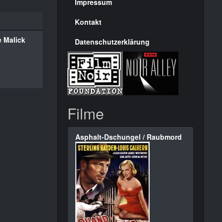
Seite
Impressum
Kontakt
e Malick
Datenschutzerklärung
Filme
Asphalt-Dschungel / Raubmord