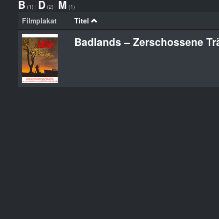
B
D
M
(1)
|
(2)
|
(1)
Filmplakat
Titel
Badlands – Zerschossene T