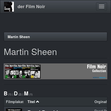
der Film Noir
Navig
aktivi
Direkt
Martin Sheen
zum
Inhalt
Martin Sheen
B
D
M
(1)
|
(2)
|
(1)
Filmplakat
Titel
Orginaltit