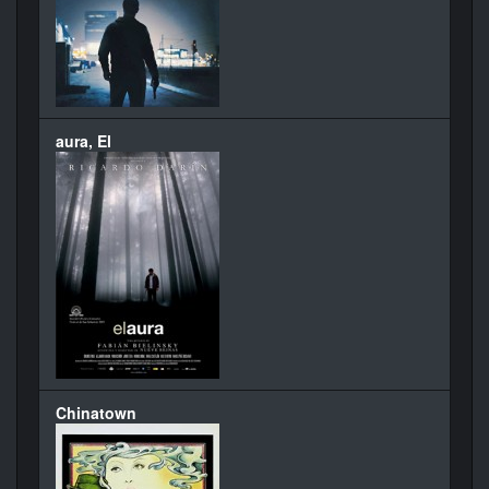
aura, El
Chinatown