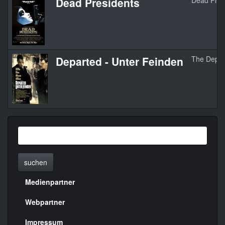
Dead Presidents
Dead Pres
Departed - Unter Feinden
The Depar
suchen
Medienpartner
Menülinks
rechte
Webpartner
Seite
Impressum