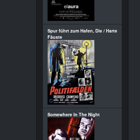
Spur führt zum Hafen, Die / Harte
Fäuste
Somewhere In The Night