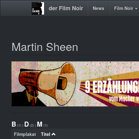
der Film Noir
Main
News
Film Noir
navigation
Martin Sheen
Direkt
zum
Inhalt
B
D
M
(1)
|
(2)
|
(1)
Filmplakat
Titel