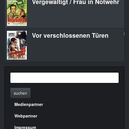
Vergewaltigt / Frau in Notwehr
Th
Vor verschlossenen Türen
Kn
suchen
Medienpartner
Menülinks
rechte
Webpartner
Seite
Impressum