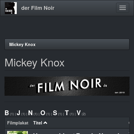
der Film Noir
Navig
aktivi
Direkt
Mickey Knox
zum
Inhalt
Mickey Knox
B
J
N
O
S
T
V
(1)
|
(1)
|
(1)
|
(1)
|
(1)
|
(1)
|
(2)
Filmplakat
Titel
Or