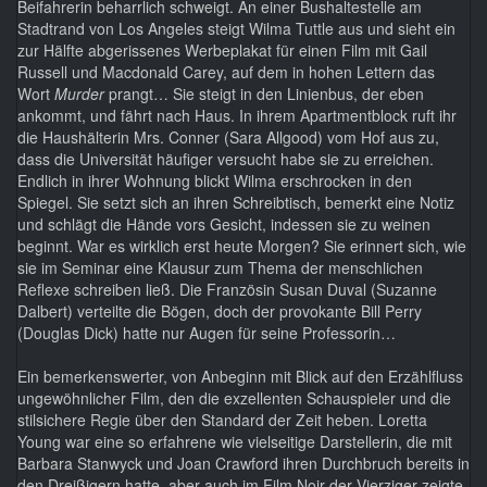
Beifahrerin beharrlich schweigt. An einer Bushaltestelle am
Stadtrand von Los Angeles steigt Wilma Tuttle aus und sieht ein
zur Hälfte abgerissenes Werbeplakat für einen Film mit Gail
Russell und Macdonald Carey, auf dem in hohen Lettern das
Wort
Murder
prangt… Sie steigt in den Linienbus, der eben
ankommt, und fährt nach Haus. In ihrem Apartmentblock ruft ihr
die Haushälterin Mrs. Conner (Sara Allgood) vom Hof aus zu,
dass die Universität häufiger versucht habe sie zu erreichen.
Endlich in ihrer Wohnung blickt Wilma erschrocken in den
Spiegel. Sie setzt sich an ihren Schreibtisch, bemerkt eine Notiz
und schlägt die Hände vors Gesicht, indessen sie zu weinen
beginnt. War es wirklich erst heute Morgen? Sie erinnert sich, wie
sie im Seminar eine Klausur zum Thema der menschlichen
Reflexe schreiben ließ. Die Französin Susan Duval (Suzanne
Dalbert) verteilte die Bögen, doch der provokante Bill Perry
(Douglas Dick) hatte nur Augen für seine Professorin…
Ein bemerkenswerter, von Anbeginn mit Blick auf den Erzählfluss
ungewöhnlicher Film, den die exzellenten Schauspieler und die
stilsichere Regie über den Standard der Zeit heben. Loretta
Young war eine so erfahrene wie vielseitige Darstellerin, die mit
Barbara Stanwyck und Joan Crawford ihren Durchbruch bereits in
den Dreißigern hatte, aber auch im Film Noir der Vierziger zeigte,