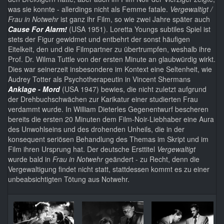
was sie konnte - allerdings nicht als Femme fatale.
Vergewaltigt /
Frau in Notwehr
ist ganz ihr Film, so wie zwei Jahre später auch
Cause For Alarm!
(USA 1951). Loretta Youngs subtiles Spiel ist
stets der Figur gewidmet und entbehrt der sonst häufigen
Eitelkeit, den und die Filmpartner zu übertrumpfen, weshalb ihre
Prof. Dr. Wilma Tuttle von der ersten Minute an glaubwürdig wirkt.
Dies war seinerzeit insbesondere im Kontext eine Seltenheit, wie
Audrey Totter als Psychotherapeutin in Vincent Shermans
Anklage - Mord
(USA 1947) bewies, die nicht zuletzt aufgrund
der Drehbuchschwächen zur Karikatur einer studierten Frau
verdammt wurde. In William Dieterles Gegenentwurf bescheren
bereits die ersten 20 Minuten dem Film-Noir-Liebhaber eine Aura
des Unwohlseins und des drohenden Unheils, die in der
konsequent seriösen Behandlung des Themas im Skript und im
Film ihren Ursprung hat. Der deutsche Ersttitel
Vergewaltigt
wurde bald in
Frau in Notwehr
geändert - zu Recht, denn die
Vergewaltigung findet nicht statt, stattdessen kommt es zu einer
unbeabsichtigten Tötung aus Notwehr.