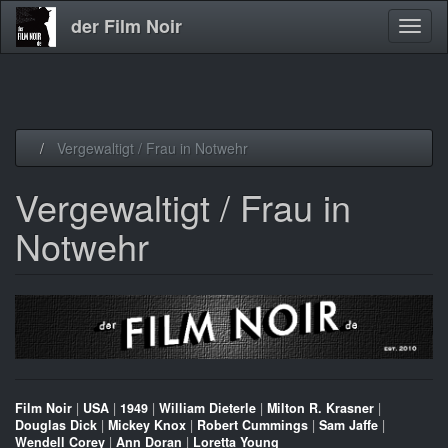
der Film Noir
Navig
aktivi
Direkt
Vergewaltigt / Frau in Notwehr
zum
Inhalt
Vergewaltigt / Frau in
Notwehr
Film Noir
|
USA
|
1949
|
William Dieterle
|
Milton R. Krasner
|
Douglas Dick
|
Mickey Knox
|
Robert Cummings
|
Sam Jaffe
|
Wendell Corey
|
Ann Doran
|
Loretta Young