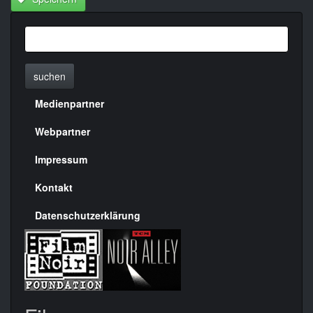
suchen
Medienpartner
Menülinks
rechte
Webpartner
Seite
Impressum
Kontakt
Datenschutzerklärung