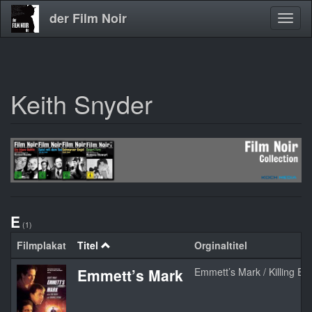
der Film Noir
Navig
aktivi
Keith Snyder
Direkt
zum
Inhalt
E
(1)
Filmplakat
Titel
Orginaltitel
Emmett’s Mark
Emmett’s Mark / Killing E