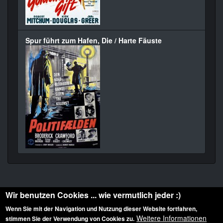
Spur führt zum Hafen, Die / Harte Fäuste
Wir benutzen Cookies ... wie vermutlich jeder :)
Wenn Sie mit der Navigation und Nutzung dieser Website fortfahren,
Weitere Informationen
stimmen Sie der Verwendung von Cookies zu.
Diese Website ist urheberrechtlich geschützt: © 2010-2026 der Film Noir de. Alle