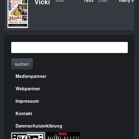
Vicki
Vicki
1953
USA
Harry Ho
suchen
Medienpartner
Menülinks
rechte
Webpartner
Seite
Impressum
Kontakt
Datenschutzerklärung