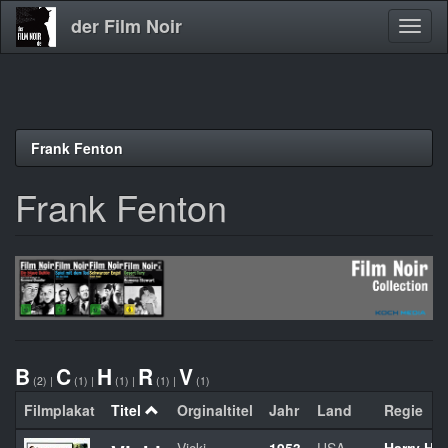
der Film Noir
Navig
aktivi
Direkt
Frank Fenton
zum
Inhalt
Frank Fenton
B
C
H
R
V
(2)
|
(1)
|
(1)
|
(1)
|
(1)
Filmplakat
Titel
Orginaltitel
Jahr
Land
Regie