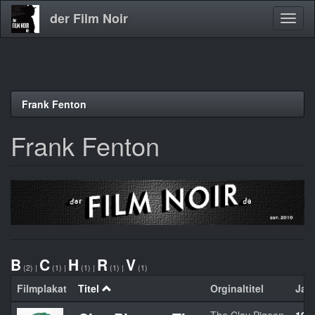
der Film Noir
Navig
aktivi
Direkt
Frank Fenton
zum
Inhalt
Frank Fenton
B
C
H
R
V
(2)
|
(1)
|
(1)
|
(1)
|
(1)
Filmplakat
Titel
Orginaltitel
Jah