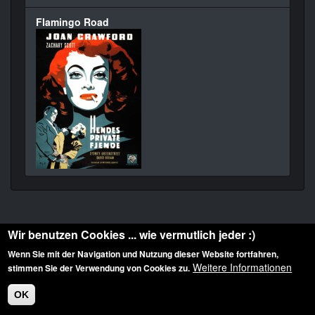
Flamingo Road
Wir benutzen Cookies ... wie vermutlich jeder :)
Wenn Sie mit der Navigation und Nutzung dieser Website fortfahren,
Weitere Informationen
stimmen Sie der Verwendung von Cookies zu.
Diese Website ist urheberrechtlich geschützt: © 2010-2026 der Film Noir de. Alle
Rechte vorbehalten.
OK