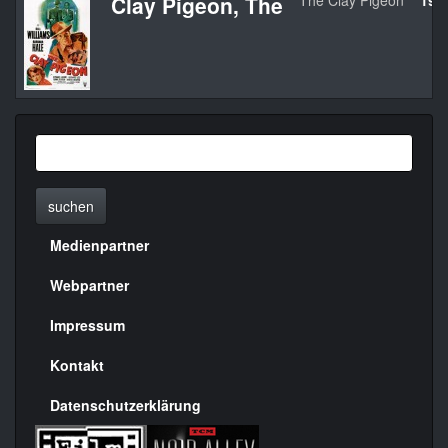
Clay Pigeon, The
The Clay Pigeon
194
suchen
Medienpartner
Menülinks
rechte
Webpartner
Seite
Impressum
Kontakt
Datenschutzerklärung