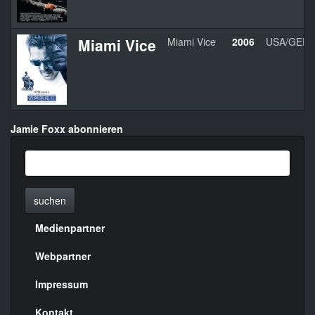
Miami Vice
Miami Vice
2006
USA/GER/
Jamie Foxx abonnieren
suchen
Medienpartner
Menülinks
rechte
Webpartner
Seite
Impressum
Kontakt