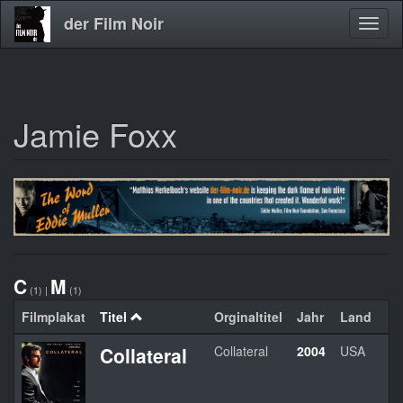
der Film Noir
Navig
aktivi
Jamie Foxx
Direkt
zum
Inhalt
C
M
(1)
|
(1)
Filmplakat
Titel
Orginaltitel
Jahr
Land
Collateral
Collateral
2004
USA