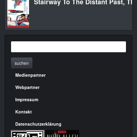
Stairway To The Distant Past, Th
suchen
Medienpartner
Menülinks
rechte
Webpartner
Seite
Impressum
Kontakt
Datenschutzerklärung