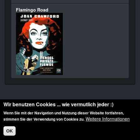
Flamingo Road
Wir benutzen Cookies ... wie vermutlich jeder :)
Wenn Sie mit der Navigation und Nutzung dieser Website fortfahren,
Weitere Informationen
stimmen Sie der Verwendung von Cookies zu.
Diese Website ist urheberrechtlich geschützt: © 2010-2026 der Film Noir de. Alle
Rechte vorbehalten.
OK