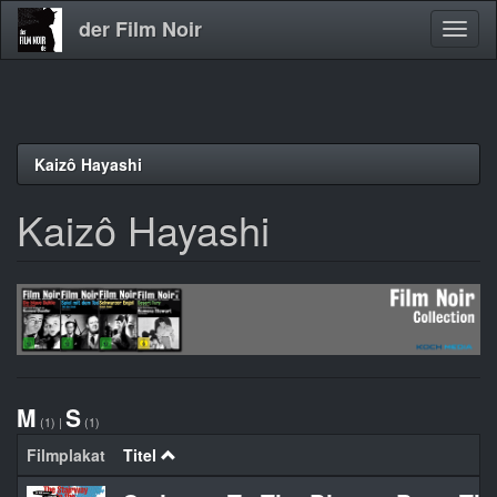
der Film Noir
Navig
aktivi
Direkt
Kaizô Hayashi
zum
Inhalt
Kaizô Hayashi
M
S
(1)
|
(1)
Filmplakat
Titel