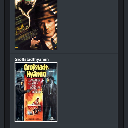
Großstadthyänen