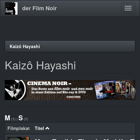
der Film Noir
Navig
aktivi
Direkt
Kaizô Hayashi
zum
Inhalt
Kaizô Hayashi
M
S
(1)
|
(1)
Filmplakat
Titel