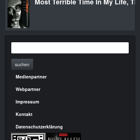
Most Terrible Time In My Life, Th
suchen
Medienpartner
Menülinks
rechte
Webpartner
Seite
Impressum
Kontakt
Datenschutzerklärung