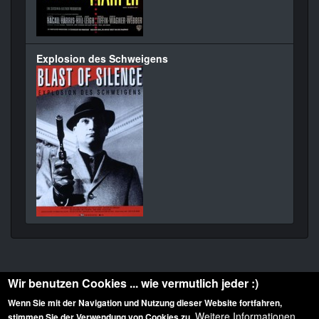
Explosion des Schweigens
Wir benutzen Cookies ... wie vermutlich jeder :)
Wenn Sie mit der Navigation und Nutzung dieser Website fortfahren,
Weitere Informationen
stimmen Sie der Verwendung von Cookies zu.
Diese Website ist urheberrechtlich geschützt: © 2010-2026 der Film Noir de. Alle