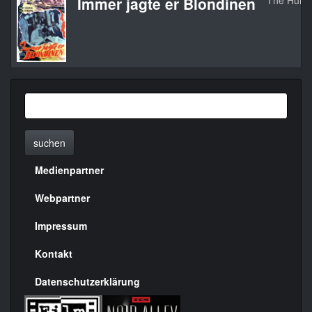
Immer jagte er Blondinen
The Huma
suchen
Medienpartner
Menülinks
rechte
Webpartner
Seite
Impressum
Kontakt
Datenschutzerklärung