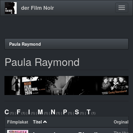
der Film Noir
Navig
aktivi
Direkt
Paula Raymond
zum
Inhalt
Paula Raymond
C
F
I
M
N
P
S
T
(1)
|
(1)
|
(1)
|
(1)
|
(1)
|
(1)
|
(1)
|
(1)
Filmplakat
Titel
Orginaltit