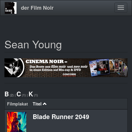
der Film Noir
Navig
aktivi
Sean Young
Direkt
zum
Inhalt
B
C
K
(2)
|
(1)
|
(1)
Filmplakat
Titel
Blade Runner 2049