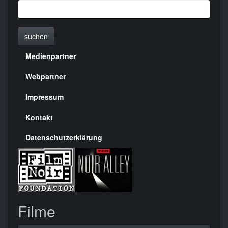
suchen
Medienpartner
Menülinks
rechte
Webpartner
Seite
Impressum
Kontakt
Datenschutzerklärung
Filme