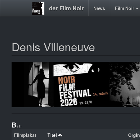
der Film Noir
Main
News
Film Noir
navigation
Denis Villeneuve
Direkt
zum
Inhalt
B
(1)
Filmplakat
Titel
Orgina