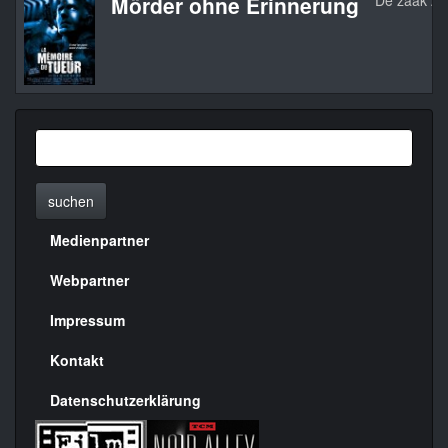
Mörder ohne Erinnerung
De zaak Al
suchen
Medienpartner
Menülinks
rechte
Webpartner
Seite
Impressum
Kontakt
Datenschutzerklärung