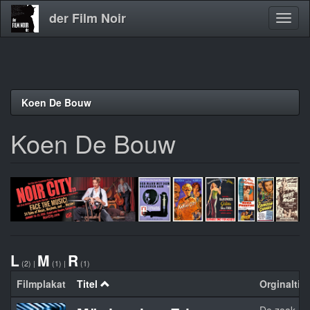
der Film Noir
Navig
aktivi
Direkt
Koen De Bouw
zum
Inhalt
Koen De Bouw
L
M
R
(2)
|
(1)
|
(1)
Filmplakat
Titel
Orginaltite