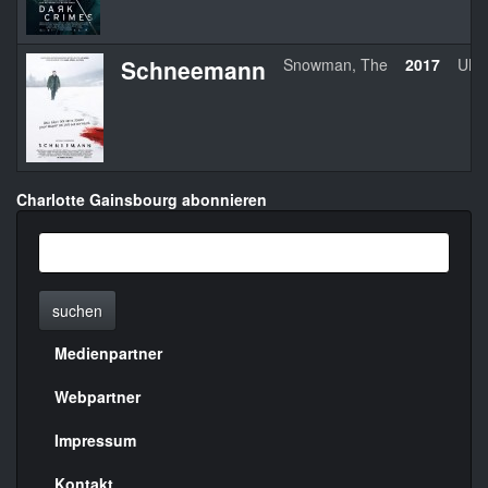
Schneemann
Snowman, The
2017
UK/
Charlotte Gainsbourg abonnieren
suchen
Medienpartner
Menülinks
rechte
Webpartner
Seite
Impressum
Kontakt