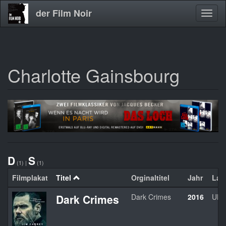
der Film Noir
Navig
aktivi
Charlotte Gainsbourg
Direkt
zum
Inhalt
D
S
(1)
|
(1)
Filmplakat
Titel
Orginaltitel
Jahr
Lan
Dark Crimes
Dark Crimes
2016
UK/