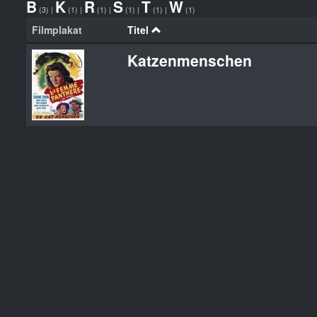
B
K
R
S
T
W
(3)
|
(1)
|
(1)
|
(1)
|
(1)
|
(1)
Filmplakat
Titel
Katzenmenschen