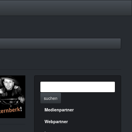
suchen
Medienpartner
Menülinks
rechte
Webpartner