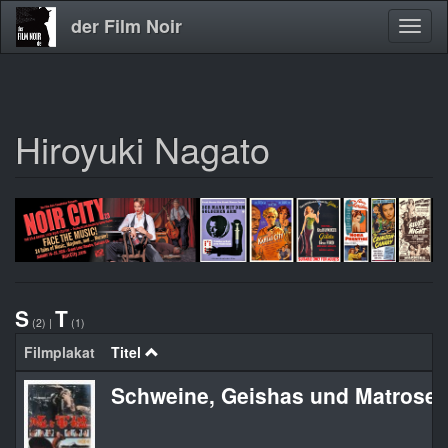
der Film Noir
Navig
aktivi
Hiroyuki Nagato
Direkt
zum
Inhalt
S
T
(2)
|
(1)
Filmplakat
Titel
Schweine, Geishas und Matrose