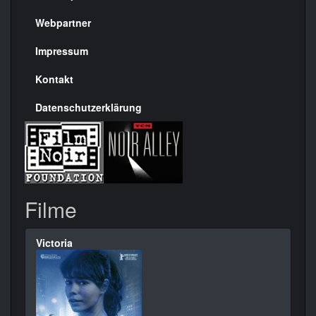
Menülinks
rechte
Webpartner
Seite
Impressum
Kontakt
Datenschutzerklärung
Filme
Victoria