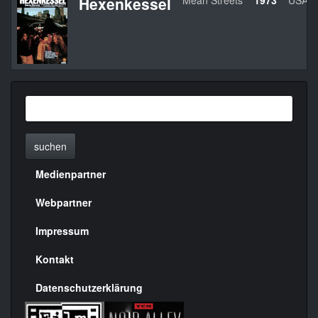
Hexenkessel
Mean Streets
1973
USA
suchen
Medienpartner
Menülinks
rechte
Webpartner
Seite
Impressum
Kontakt
Datenschutzerklärung