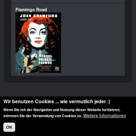
Flamingo Road
Wir benutzen Cookies ... wie vermutlich jeder :)
Wenn Sie mit der Navigation und Nutzung dieser Website fortfahren,
Weitere Informationen
stimmen Sie der Verwendung von Cookies zu.
Diese Website ist urheberrechtlich geschützt: © 2010-2026 der Film Noir de. Alle
Rechte vorbehalten.
OK