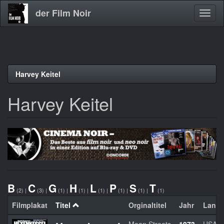
der Film Noir
Navig
aktivi
Direkt
Harvey Keitel
zum
Inhalt
Harvey Keitel
B
C
G
H
L
P
S
T
(2)
|
(3)
|
(1)
|
(1)
|
(1)
|
(1)
|
(1)
|
(1)
Filmplakat
Titel
Orginaltitel
Jahr
Land