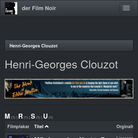
der Film Noir
Navig
aktivi
Direkt
Henri-Georges Clouzot
zum
Inhalt
Henri-Georges Clouzot
M
R
S
U
(1)
|
(1)
|
(1)
|
(1)
Filmplakat
Titel
Orginaltite