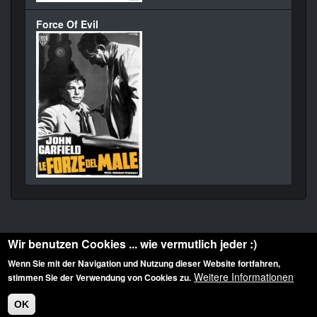
Force Of Evil
Wir benutzen Cookies ... wie vermutlich jeder :)
Wenn Sie mit der Navigation und Nutzung dieser Website fortfahren,
Weitere Informationen
stimmen Sie der Verwendung von Cookies zu.
Diese Website ist urheberrechtlich geschützt: © 2010-2026 der Film Noir de. Alle
Rechte vorbehalten.
OK