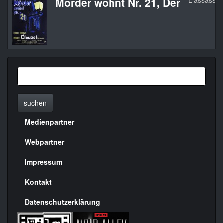
Mörder wohnt Nr. 21, Der
L'assassin 
suchen
Medienpartner
Menülinks
rechte
Webpartner
Seite
Impressum
Kontakt
Datenschutzerklärung