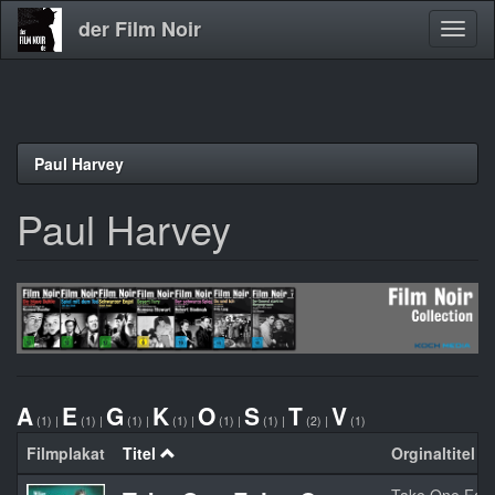
der Film Noir
Navig
aktivi
Direkt
Paul Harvey
zum
Inhalt
Paul Harvey
A
E
G
K
O
S
T
V
(1)
|
(1)
|
(1)
|
(1)
|
(1)
|
(1)
|
(2)
|
(1)
Filmplakat
Titel
Orginaltitel