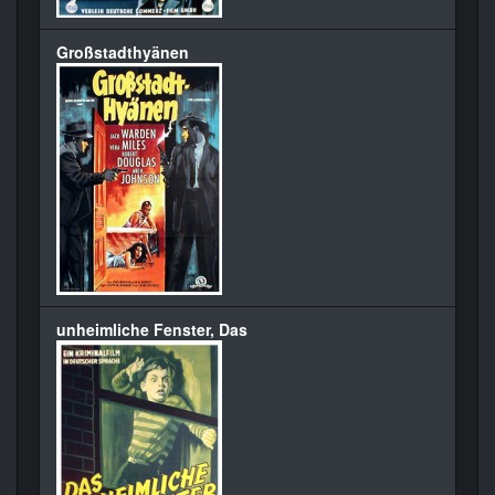
Großstadthyänen
unheimliche Fenster, Das