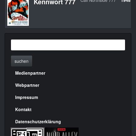
Kennwort 777
Call Northside 777
1948
suchen
Medienpartner
Menülinks
rechte
Webpartner
Seite
Impressum
Kontakt
Datenschutzerklärung