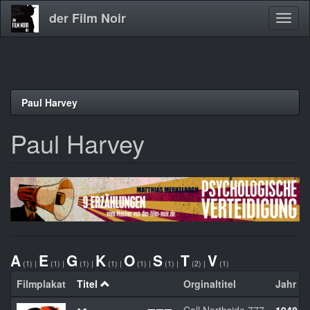
der Film Noir
Navig
aktivi
Direkt
Paul Harvey
zum
Inhalt
Paul Harvey
A
E
G
K
O
S
T
V
(1)
|
(1)
|
(1)
|
(1)
|
(1)
|
(1)
|
(2)
|
(1)
Filmplakat
Titel
Orginaltitel
Jahr