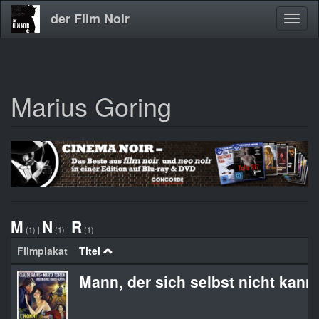
der Film Noir
Navig
aktivi
Marius Goring
Direkt
zum
Inhalt
M
N
R
(1)
|
(1)
|
(1)
Filmplakat
Titel
Mann, der sich selbst nicht kannt