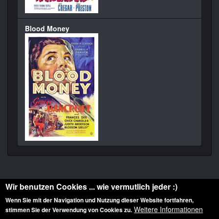
Blood Money
Wir benutzen Cookies ... wie vermutlich jeder :)
Wenn Sie mit der Navigation und Nutzung dieser Website fortfahren,
Weitere Informationen
stimmen Sie der Verwendung von Cookies zu.
Diese Website ist urheberrechtlich geschützt: © 2010-2026 der Film Noir de. Alle