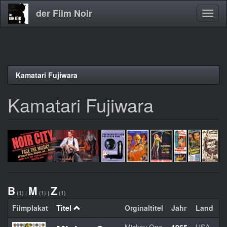
der Film Noir
Navig
aktivi
Direkt
Kamatari Fujiwara
zum
Inhalt
Kamatari Fujiwara
B
M
Z
(1)
|
(1)
|
(1)
Filmplakat
Titel
Orginaltitel
Jahr
Land