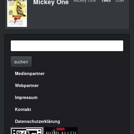
Mickey One
Mickey One
1965
USA
suchen
Medienpartner
Menülinks
rechte
Webpartner
Seite
Impressum
Kontakt
Datenschutzerklärung