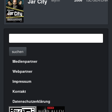
Jar City
Mýrin
2006
ISL/GER/DNK
suchen
Medienpartner
Menülinks
rechte
Webpartner
Seite
Impressum
Kontakt
Datenschutzerklärung