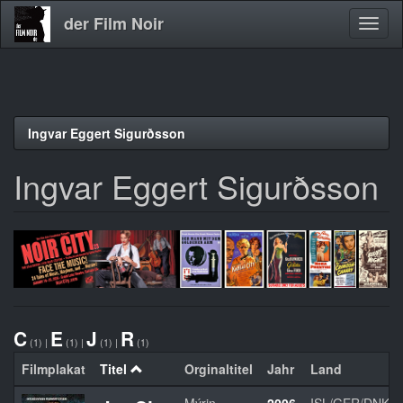
der Film Noir
Navig
aktivi
Direkt
Ingvar Eggert Sigurðsson
zum
Inhalt
Ingvar Eggert Sigurðsson
C
E
J
R
(1)
|
(1)
|
(1)
|
(1)
Filmplakat
Titel
Orginaltitel
Jahr
Land