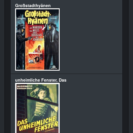
Großstadthyänen
unheimliche Fenster, Das