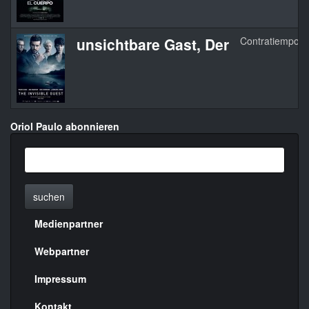
unsichtbare Gast, Der
Contratiempo
Oriol Paulo abonnieren
suchen
Medienpartner
Menülinks
rechte
Webpartner
Seite
Impressum
Kontakt