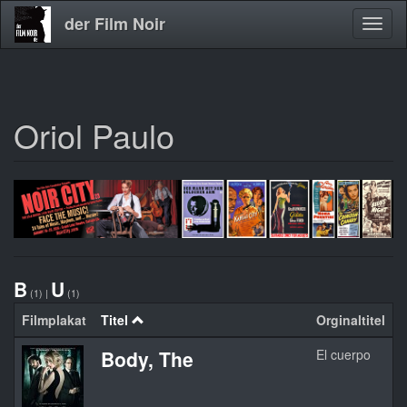
der Film Noir
Navig
aktivi
Oriol Paulo
Direkt
zum
Inhalt
B
U
(1)
|
(1)
Filmplakat
Titel
Orginaltitel
Body, The
El cuerpo