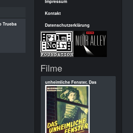
Seite
Impressum
Kontakt
o Trueba
Datenschutzerklärung
Filme
unheimliche Fenster, Das