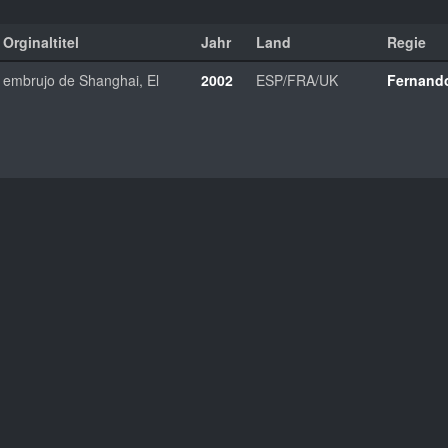
Orginaltitel
Jahr
Land
Regie
embrujo de Shanghai, El
2002
ESP/FRA/UK
Fernand