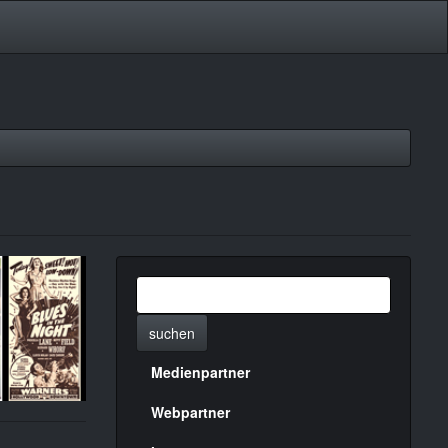
suchen
Medienpartner
Menülinks
rechte
Webpartner