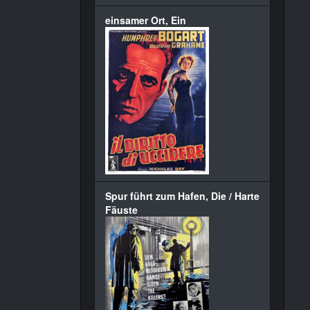
einsamer Ort, Ein
Spur führt zum Hafen, Die / Harte
Fäuste