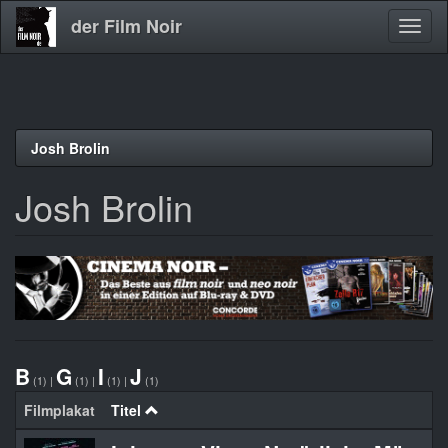
der Film Noir
Navig
aktivi
Direkt
Josh Brolin
zum
Inhalt
Josh Brolin
B
G
I
J
(1)
|
(1)
|
(1)
|
(1)
Filmplakat
Titel