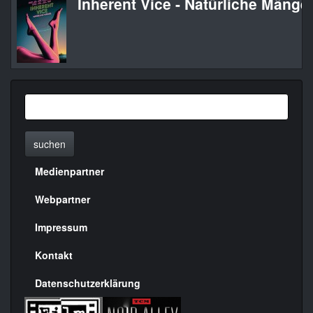
Inherent Vice - Natürliche Mängel
suchen
Medienpartner
Menülinks
rechte
Webpartner
Seite
Impressum
Kontakt
Datenschutzerklärung