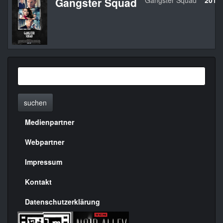
Gangster Squad
Gangster Squad
2013
suchen
Medienpartner
Menülinks
rechte
Webpartner
Seite
Impressum
Kontakt
Datenschutzerklärung