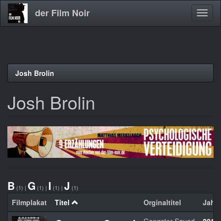
der Film Noir
Navig
aktivi
Direkt
Josh Brolin
zum
Inhalt
Josh Brolin
B
G
I
J
(1)
|
(1)
|
(1)
|
(1)
Filmplakat
Titel
Orginaltitel
Jahr